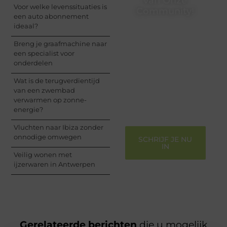
van Onze
Voor welke levenssituaties is
Community!
een auto abonnement
ideaal?
Registreer je vandaag
nog en begin met het
Breng je graafmachine naar
delen van jouw unieke
een specialist voor
perspectief. Jouw
onderdelen
woorden kunnen
informeren, inspireren,
Wat is de terugverdientijd
vermaken en verbinden
van een zwembad
– ze verdienen het om
verwarmen op zonne-
gehoord te worden!
energie?
Vluchten naar Ibiza zonder
onnodige omwegen
SCHRIJF JE NU
IN
Veilig wonen met
ijzerwaren in Antwerpen
Gerelateerde berichten
die u mogelijk