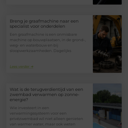
Breng je graafmachine naar een
specialist voor onderdelen
Een graafmachine is een onmisbare
machine op bouwplaatsen, in de grond-,
weg- en waterbouw en bij
sloopwerkzaamheden. Dagelijks
Lees verder ➜
Wat is de terugverdientijd van een
zwembad verwarmen op zonne-
energie?
Wie investeert in een
verwarmingssysteem voor een
privézwembad wil niet alleen genieten
van warmer water, maar ook weten