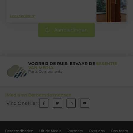
Lees verder ➜
Aanbiedingen
VOORBIJ DE RUIS: ERVAAR DE
ESSENTIE
VAN MEDIA.
Parts Components
Media en Beroemde mensen
Vind Ons Hier :
Beroemdheden
Uit de Media
Partners
Over ons
Ons team