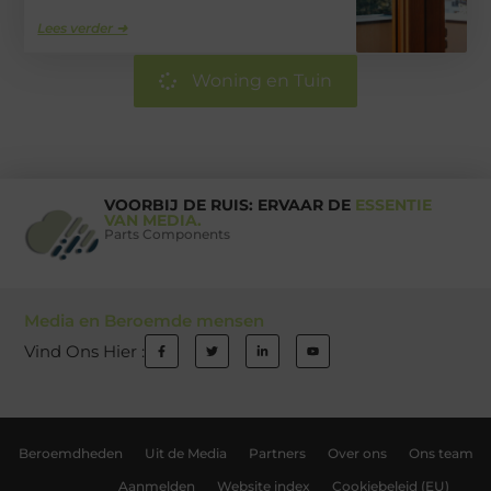
Lees verder ➜
Woning en Tuin
VOORBIJ DE RUIS: ERVAAR DE
ESSENTIE
VAN MEDIA.
Parts Components
Media en Beroemde mensen
Vind Ons Hier :
Beroemdheden
Uit de Media
Partners
Over ons
Ons team
Aanmelden
Website index
Cookiebeleid (EU)