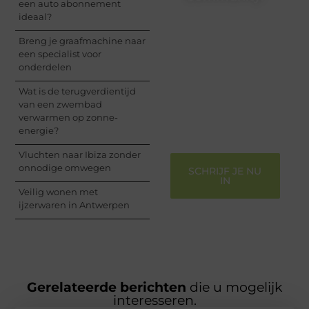
een auto abonnement
ideaal?
Registreer je vandaag
nog en begin met het
Breng je graafmachine naar
delen van jouw unieke
een specialist voor
perspectief. Jouw
onderdelen
woorden kunnen
informeren, inspireren,
Wat is de terugverdientijd
vermaken en verbinden
van een zwembad
– ze verdienen het om
verwarmen op zonne-
gehoord te worden!
energie?
Vluchten naar Ibiza zonder
onnodige omwegen
SCHRIJF JE NU
IN
Veilig wonen met
ijzerwaren in Antwerpen
Gerelateerde berichten
die u mogelijk
interesseren.