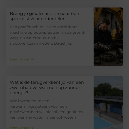
Breng je graafmachine naar een
specialist voor onderdelen
Een graafmachine is een onmisbare
machine op bouwplaatsen, in de grond-,
weg- en waterbouw en bij
sloopwerkzaamheden. Dagelijks
Lees verder ➜
Wat is de terugverdientijd van een
zwembad verwarmen op zonne-
energie?
Wie investeert in een
verwarmingssysteem voor een
privézwembad wil niet alleen genieten
van warmer water, maar ook weten
Lees verder ➜