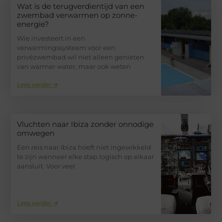
Wat is de terugverdientijd van een
zwembad verwarmen op zonne-
energie?
Wie investeert in een
verwarmingssysteem voor een
privézwembad wil niet alleen genieten
van warmer water, maar ook weten
Lees verder ➜
Vluchten naar Ibiza zonder onnodige
omwegen
Een reis naar Ibiza hoeft niet ingewikkeld
te zijn wanneer elke stap logisch op elkaar
aansluit. Voor veel
Lees verder ➜