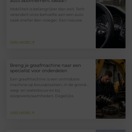
auto abonnement ideaal?
Mobiliteit is belangrijker dan ooit. Toch
verandert onze behoefte aan een auto
vaak sneller dan vroeger. Een nieuwe
Lees verder ➜
Breng je graafmachine naar een
specialist voor onderdelen
Een graafmachine is een onmisbare
machine op bouwplaatsen, in de grond-,
weg- en waterbouw en bij
sloopwerkzaamheden. Dagelijks
Lees verder ➜