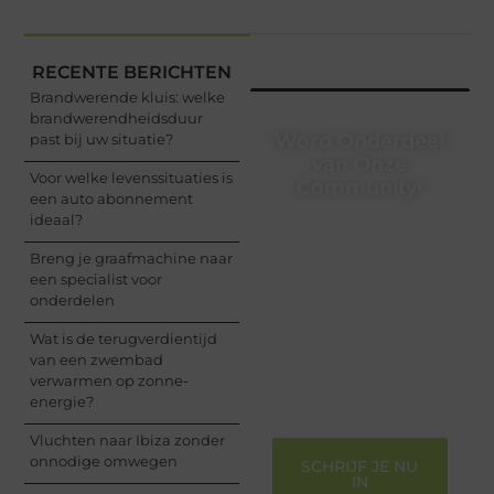
RECENTE BERICHTEN
Brandwerende kluis: welke
brandwerendheidsduur
Word Onderdeel
past bij uw situatie?
van Onze
Voor welke levenssituaties is
Community!
een auto abonnement
ideaal?
Registreer je vandaag
nog en begin met het
Breng je graafmachine naar
delen van jouw unieke
een specialist voor
perspectief. Jouw
onderdelen
woorden kunnen
informeren, inspireren,
Wat is de terugverdientijd
vermaken en verbinden
van een zwembad
– ze verdienen het om
verwarmen op zonne-
gehoord te worden!
energie?
Vluchten naar Ibiza zonder
onnodige omwegen
SCHRIJF JE NU
IN