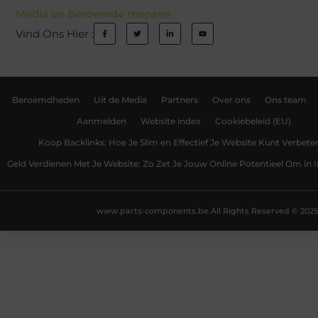
Media en Beroemde mensen
Vind Ons Hier :
Beroemdheden
Uit de Media
Partners
Over ons
Ons team
Aanmelden
Website index
Cookiebeleid (EU)
Koop Backlinks: Hoe Je Slim en Effectief Je Website Kunt Verbete
Geld Verdienen Met Je Website: Zo Zet Je Jouw Online Potentieel Om in
www.parts-components.be.
All Rights Reserved © 2025