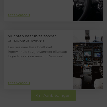
Lees verder ➜
Vluchten naar Ibiza zonder
onnodige omwegen
Een reis naar Ibiza hoeft niet
ingewikkeld te zijn wanneer elke stap
logisch op elkaar aansluit. Voor veel
Lees verder ➜
Aanbiedingen