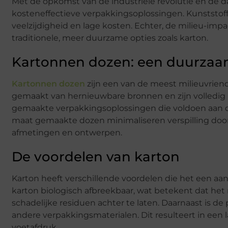
Met de opkomst van de industriële revolutie en de d
kosteneffectieve verpakkingsoplossingen. Kunststo
veelzijdigheid en lage kosten. Echter, de milieu-imp
traditionele, meer duurzame opties zoals karton.
Kartonnen dozen: een duurzaam
Kartonnen dozen
zijn een van de meest milieuvriend
gemaakt van hernieuwbare bronnen en zijn volledig
gemaakte verpakkingsoplossingen die voldoen aan de 
maat gemaakte dozen minimaliseren verspilling door 
afmetingen en ontwerpen.
De voordelen van karton
Karton heeft verschillende voordelen die het een aa
karton biologisch afbreekbaar, wat betekent dat het
schadelijke residuen achter te laten. Daarnaast is de
andere verpakkingsmaterialen. Dit resulteert in een 
voetafdruk.