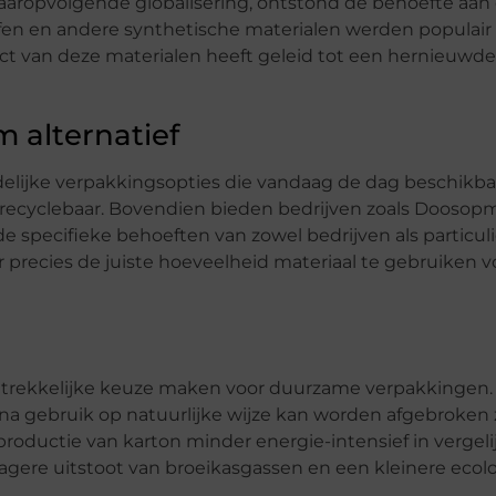
aaropvolgende globalisering, ontstond de behoefte aan 
ffen en andere synthetische materialen werden populai
act van deze materialen heeft geleid tot een hernieuwde 
 alternatief
elijke verpakkingsopties die vandaag de dag beschikbaar 
 recyclebaar. Bovendien bieden bedrijven zoals Doosop
specifieke behoeften van zowel bedrijven als particul
precies de juiste hoeveelheid materiaal te gebruiken vo
ntrekkelijke keuze maken voor duurzame verpakkingen. 
 na gebruik op natuurlijke wijze kan worden afgebroken
 productie van karton minder energie-intensief in vergel
lagere uitstoot van broeikasgassen en een kleinere ecol