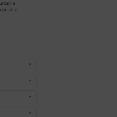
duurzame
 positief
▼
▼
▼
▼