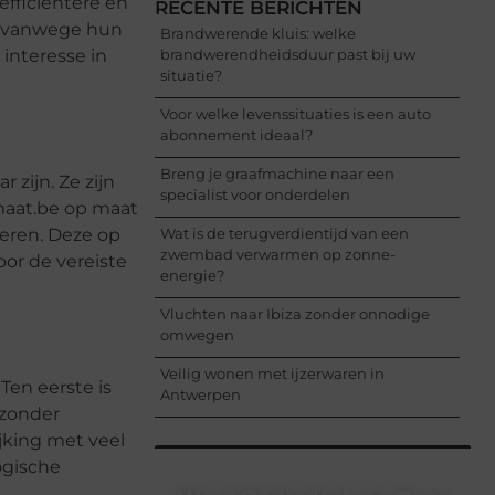
efficiëntere en
RECENTE BERICHTEN
r vanwege hun
Brandwerende kluis: welke
interesse in
brandwerendheidsduur past bij uw
situatie?
Voor welke levenssituaties is een auto
abonnement ideaal?
Breng je graafmachine naar een
zijn. Ze zijn
specialist voor onderdelen
maat.be op maat
ieren. Deze op
Wat is de terugverdientijd van een
zwembad verwarmen op zonne-
or de vereiste
energie?
Vluchten naar Ibiza zonder onnodige
omwegen
Veilig wonen met ijzerwaren in
Ten eerste is
Antwerpen
 zonder
ijking met veel
ogische