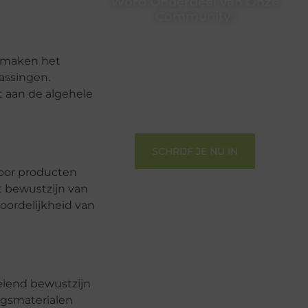
Word Onderdeel van Onze
Community!
Registreer je vandaag nog en begin
met het delen van jouw unieke
n maken het
perspectief. Jouw woorden kunnen
assingen.
informeren, inspireren, vermaken en
 aan de algehele
verbinden – ze verdienen het om
gehoord te worden!
SCHRIJF JE NU IN
voor producten
t bewustzijn van
oordelijkheid van
eiend bewustzijn
ngsmaterialen