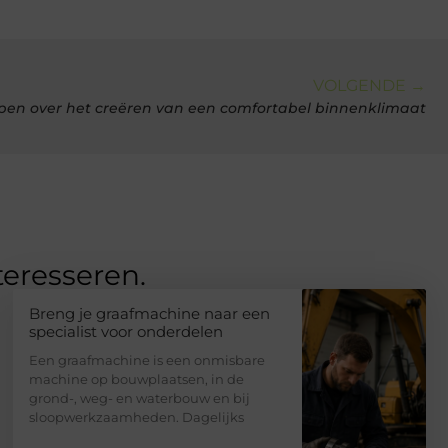
VOLGENDE →
ijpen over het creëren van een comfortabel binnenklimaat
teresseren.
Breng je graafmachine naar een
specialist voor onderdelen
Een graafmachine is een onmisbare
machine op bouwplaatsen, in de
grond-, weg- en waterbouw en bij
sloopwerkzaamheden. Dagelijks