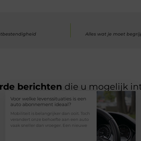
atbestendigheid
Alles wat je moet begr
rde berichten
die u mogelijk in
Voor welke levenssituaties is een
auto abonnement ideaal?
Mobiliteit is belangrijker dan ooit. Toch
verandert onze behoefte aan een auto
vaak sneller dan vroeger. Een nieuwe