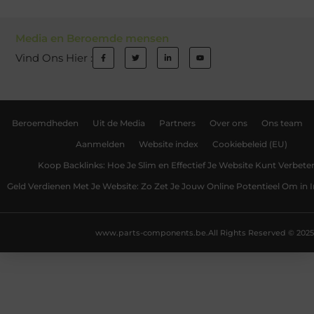
Media en Beroemde mensen
Vind Ons Hier :
Beroemdheden
Uit de Media
Partners
Over ons
Ons team
Aanmelden
Website index
Cookiebeleid (EU)
Koop Backlinks: Hoe Je Slim en Effectief Je Website Kunt Verbete
Geld Verdienen Met Je Website: Zo Zet Je Jouw Online Potentieel Om in
www.parts-components.be.
All Rights Reserved © 2025