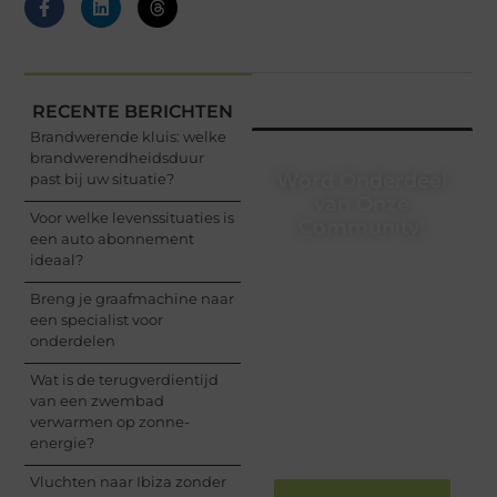
RECENTE BERICHTEN
Brandwerende kluis: welke
brandwerendheidsduur
Word Onderdeel
past bij uw situatie?
van Onze
Voor welke levenssituaties is
Community!
een auto abonnement
ideaal?
Registreer je vandaag
nog en begin met het
Breng je graafmachine naar
delen van jouw unieke
een specialist voor
perspectief. Jouw
onderdelen
woorden kunnen
informeren, inspireren,
Wat is de terugverdientijd
vermaken en verbinden
van een zwembad
– ze verdienen het om
verwarmen op zonne-
gehoord te worden!
energie?
Vluchten naar Ibiza zonder