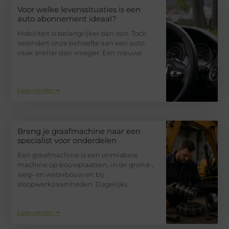
Voor welke levenssituaties is een
auto abonnement ideaal?
Mobiliteit is belangrijker dan ooit. Toch
verandert onze behoefte aan een auto
vaak sneller dan vroeger. Een nieuwe
Lees verder ➜
Breng je graafmachine naar een
specialist voor onderdelen
Een graafmachine is een onmisbare
machine op bouwplaatsen, in de grond-,
weg- en waterbouw en bij
sloopwerkzaamheden. Dagelijks
Lees verder ➜