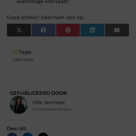
overtollige voorraad?
Goed artikel? Deel hem dan op:
X
Facebook
Pinterest
LinkedIn
Email
(Twitter)
Tags:
opkoper
GEPUBLICEERD DOOR
Mila Vermeer
Contentcoördinator
Deel dit: