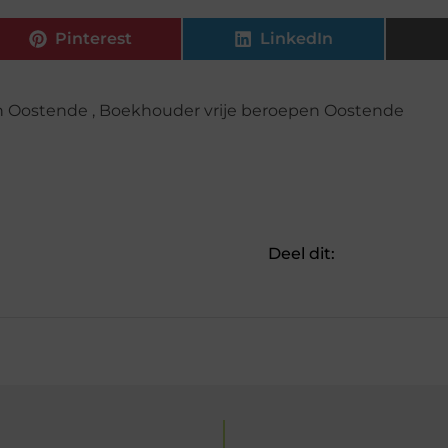
Pinterest
LinkedIn
n Oostende
,
Boekhouder vrije beroepen Oostende
Deel dit: