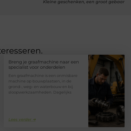
Kleine geschenken, een groot gebaar
teresseren.
Breng je graafmachine naar een
specialist voor onderdelen
Een graafmachine is een onmisbare
machine op bouwplaatsen, in de
grond-, weg- en waterbouw en bij
sloopwerkzaamheden. Dagelijks
Lees verder ➜