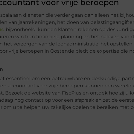
ccountant voor vrije beroepen
scala aan diensten die verder gaan dan alleen het bijh
len van jaarrekeningen, het doen van belastingaangifte
us
, bijvoorbeeld, kunnen klanten rekenen op deskundige
ctureren van hun financiële planning en het naleven van
 het verzorgen van de loonadministratie, het opstelle
voor vrije beroepen in Oostende biedt de expertise die n
en
et essentieel om een betrouwbare en deskundige partn
en accountant voor vrije beroepen kunnen een wereld v
nt. Bezoek de website van FiscPlus en ontdek hoe zij u
daag nog contact op voor een afspraak en zet de eerste
aar om u te helpen uw zakelijke doelen te bereiken met 