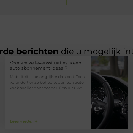
rde berichten
die u mogelijk in
Voor welke levenssituaties is een
auto abonnement ideaal?
Mobiliteit is belangrijker dan ooit. Toch
verandert onze behoefte aan een auto
vaak sneller dan vroeger. Een nieuwe
Lees verder ➜