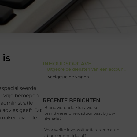
 is
INHOUDSOPGAVE
Uitgebreide diensten van een accountant voor vrije beroepen
Veelgestelde vragen
especialiseerde
 vrije beroepen
RECENTE BERICHTEN
 administratie
Brandwerende kluis: welke
 advies geeft. Dit
brandwerendheidsduur past bij uw
n maken over de
situatie?
Voor welke levenssituaties is een auto
abonnement ideaal?