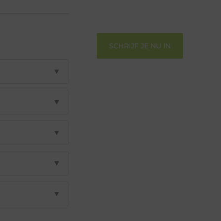
verbinden – ze verdienen het om
gehoord te worden!
SCHRIJF JE NU IN
▼
▼
▼
▼
▼