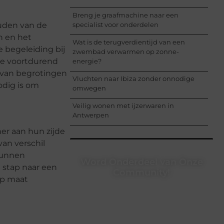
Breng je graafmachine naar een
ouden van de
specialist voor onderdelen
n en het
Wat is de terugverdientijd van een
 begeleiding bij
zwembad verwarmen op zonne-
 de voortdurend
energie?
n van begrotingen
Vluchten naar Ibiza zonder onnodige
odig is om
omwegen
Veilig wonen met ijzerwaren in
Antwerpen
er aan hun zijde
an verschil
 kunnen
Word Onderdeel van Onze
 stap naar een
Community!
op maat
Registreer je vandaag nog en begin
met het delen van jouw unieke
perspectief. Jouw woorden kunnen
informeren, inspireren, vermaken en