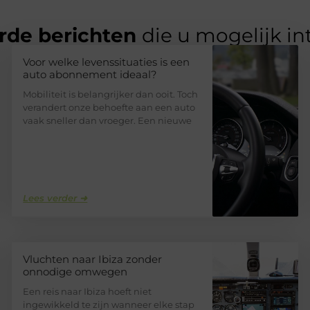
rde berichten
die u mogelijk in
Voor welke levenssituaties is een
auto abonnement ideaal?
Mobiliteit is belangrijker dan ooit. Toch
verandert onze behoefte aan een auto
vaak sneller dan vroeger. Een nieuwe
Lees verder ➜
Vluchten naar Ibiza zonder
onnodige omwegen
Een reis naar Ibiza hoeft niet
ingewikkeld te zijn wanneer elke stap