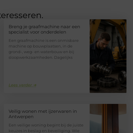
teresseren.
Breng je graafmachine naar een
specialist voor onderdelen
Een graafmachine is een onmisbare
machine op bouwplaatsen, in de
grond-, weg- en waterbouw en bij
sloopwerkzaamheden. Dagelijks
Lees verder ➜
Veilig wonen met ijzerwaren in
Antwerpen
Een veilige woning begint bij de juiste
keuzes in beslag en beveiliging. Wie