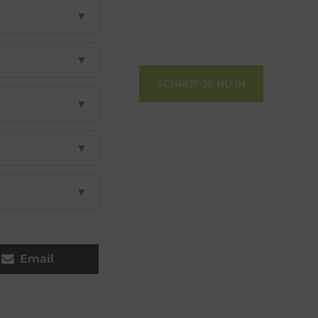
informeren, inspireren, vermaken en
▼
verbinden – ze verdienen het om
gehoord te worden!
▼
SCHRIJF JE NU IN
▼
▼
▼
Email