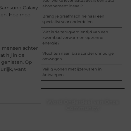
Voor welke levenssituaties is een auto
abonnement ideaal?
we Samsung Galaxy
eken. Hoe mooi
Breng je graafmachine naar een
specialist voor onderdelen
Wat is de terugverdientijd van een
zwembad verwarmen op zonne-
energie?
de mensen achter
Vluchten naar Ibiza zonder onnodige
t hij in de
omwegen
en genieten. Op
rlijk, want
Veilig wonen met ijzerwaren in
Antwerpen
Word Onderdeel van Onze
Community!
Registreer je vandaag nog en begin
met het delen van jouw unieke
perspectief. Jouw woorden kunnen