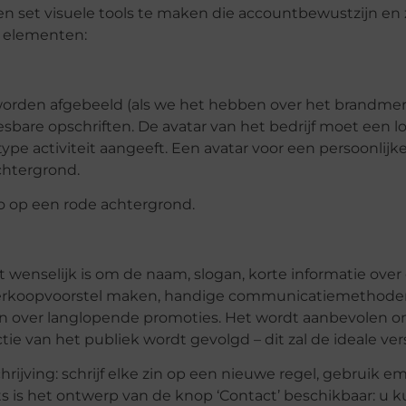
n ​​set visuele tools te maken die accountbewustzijn en
e elementen:
t worden afgebeeld (als we het hebben over het brandm
esbare opschriften. De avatar van het bedrijf moet een 
 type activiteit aangeeft. Een avatar voor een persoonlij
chtergrond.
 op een rode achtergrond.
het wenselijk is om de naam, slogan, korte informatie ove
k verkoopvoorstel maken, handige communicatiemethode
en over langlopende promoties. Het wordt aanbevolen o
ie van het publiek wordt gevolgd – dit zal de ideale ver
jving: schrijf elke zin op een nieuwe regel, gebruik emo
nts is het ontwerp van de knop ‘Contact’ beschikbaar: u 