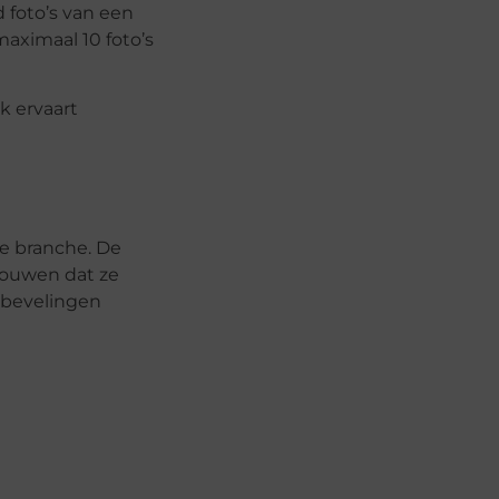
 foto’s van een
maximaal 10 foto’s
k ervaart
de branche. De
trouwen dat ze
anbevelingen