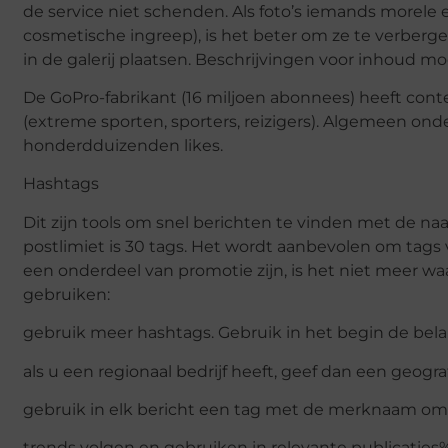
de service niet schenden. Als foto’s iemands morele
cosmetische ingreep), is het beter om ze te verberge
in de galerij plaatsen. Beschrijvingen voor inhoud moet
De GoPro-fabrikant (16 miljoen abonnees) heeft cont
(extreme sporten, sporters, reizigers). Algemeen ond
honderdduizenden likes.
Hashtags
Dit zijn tools om snel berichten te vinden met de n
postlimiet is 30 tags. Het wordt aanbevolen om tags 
een onderdeel van promotie zijn, is het niet meer w
gebruiken:
gebruik meer hashtags. Gebruik in het begin de belan
als u een regionaal bedrijf heeft, geef dan een geogr
gebruik in elk bericht een tag met de merknaam om
trends volgen en gebruiken in relevante publicaties