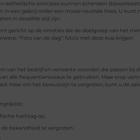
 en esthetische principes kunnen schenden (bijvoorbeeld
n in een galerij onder een mooie neutrale hoes. U kunt 
en in dezelfde stijl zijn.
ent gericht op de emoties die de doelgroep van het mer
erwerp: “Foto van de dag”: foto’s met deze kop krijgen
aam van het bedrijf en verwante woorden die passen bij 
van alle frequentieniveaus te gebruiken. Maar erop ver
aard. Maar om het bewustzijn te vergroten, kunt u de a
grijkste;
afische hashtag op;
 de bekendheid te vergroten;
%