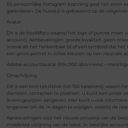
Bij persoonlijke Instagram-branding gaat het erom ee
garanderen. De huisstijl is gebaseerd op de volgend
Avatar
Dit is de hoofdfoto waarop het logo of portret moe
account). Aanbevelingen: goede kwaliteit, geen onle
(vooral als het herkenbaar is) of een symbool dat het
een groot portret in lichte kleuren op een neutrale a
Adobe-accountavatar (974.000 abonnees) – merklogo
Omschrijving
Dit is een kort tekstblok (tot 150 karakters), waarin 
diensten, contacten te plaatsen. U kunt een unie
leveringswijzen aangeven. Hier kunt u ook informer
ongeveer om de 14 dagen te wijzigen, waarbij de react
Aanbevelingen voor het visuele ontwerp van de beschri
middelste uitlijning van de tekst. In zakelijke accou