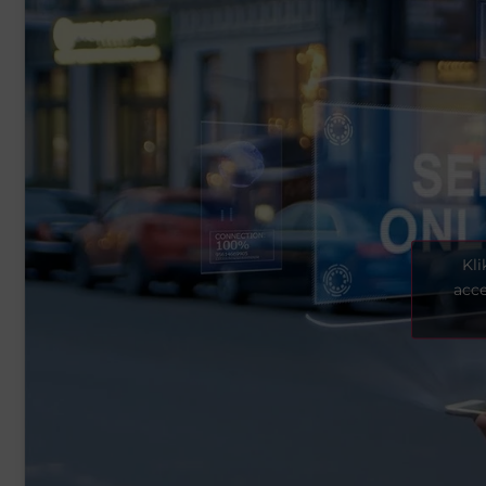
Kli
acce