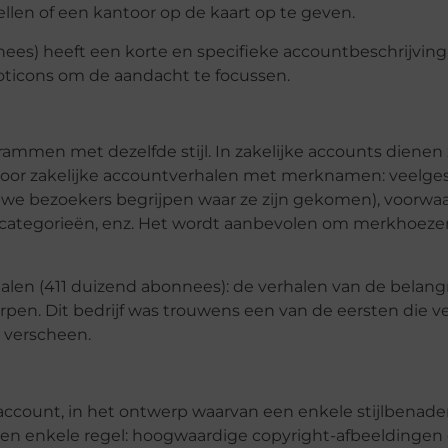
llen of een kantoor op de kaart op te geven.
s) heeft een korte en specifieke accountbeschrijving. 
oticons om de aandacht te focussen.
ammen met dezelfde stijl. In zakelijke accounts dienen z
oor zakelijke accountverhalen met merknamen: veelges
uwe bezoekers begrijpen waar ze zijn gekomen), voorwa
 categorieën, enz. Het wordt aanbevolen om merkhoeze
halen (411 duizend abonnees): de verhalen van de belangr
worpen. Dit bedrijf was trouwens een van de eersten die v
e verscheen.
account, in het ontwerp waarvan een enkele stijlbenade
Een enkele regel: hoogwaardige copyright-afbeeldingen 