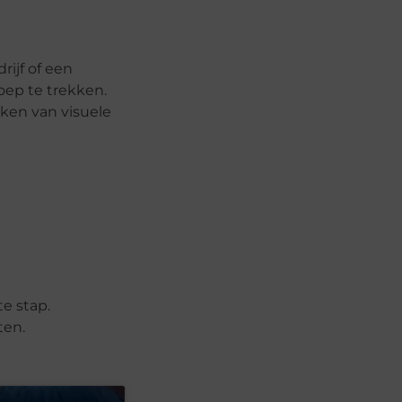
rijf of een
oep te trekken.
aken van visuele
e stap.
ten.