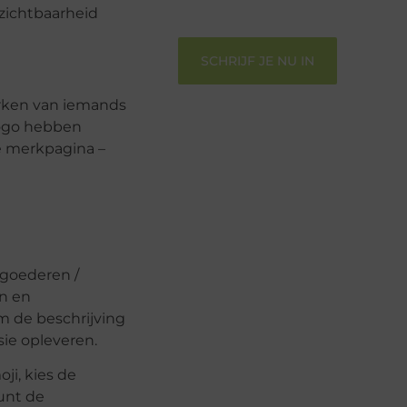
gehoord te worden!
 zichtbaarheid
SCHRIJF JE NU IN
erken van iemands
logo hebben
ke merkpagina –
r goederen /
n en
m de beschrijving
sie opleveren.
ji, kies de
kunt de