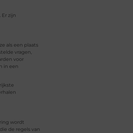
Er zijn
e als een plaats
telde vragen,
arden voor
n in een
ijkste
erhalen
ring wordt
die de regels van