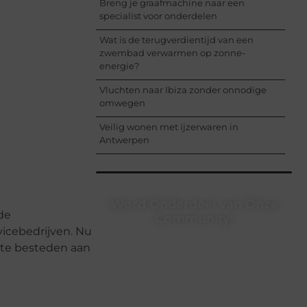
Breng je graafmachine naar een
specialist voor onderdelen
Wat is de terugverdientijd van een
zwembad verwarmen op zonne-
energie?
Vluchten naar Ibiza zonder onnodige
omwegen
Veilig wonen met ijzerwaren in
Antwerpen
Word Onderdeel van Onze
de
Community!
icebedrijven. Nu
Registreer je vandaag nog en begin
t te besteden aan
met het delen van jouw unieke
perspectief. Jouw woorden kunnen
informeren, inspireren, vermaken en
verbinden – ze verdienen het om