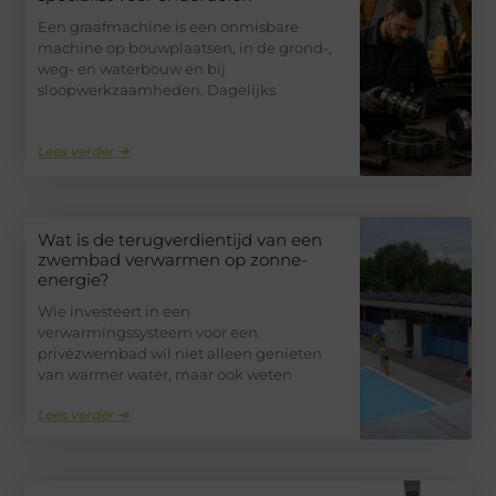
Een graafmachine is een onmisbare
machine op bouwplaatsen, in de grond-,
weg- en waterbouw en bij
sloopwerkzaamheden. Dagelijks
Lees verder ➜
Wat is de terugverdientijd van een
zwembad verwarmen op zonne-
energie?
Wie investeert in een
verwarmingssysteem voor een
privézwembad wil niet alleen genieten
van warmer water, maar ook weten
Lees verder ➜