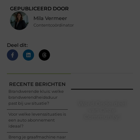
GEPUBLICEERD DOOR
Mila Vermeer
Contentcoördinator
Deel dit:
RECENTE BERICHTEN
Brandwerende kluis: welke
brandwerendheidsduur
Word Onderdeel
past bij uw situatie?
van Onze
Voor welke levenssituaties is
Community!
een auto abonnement
ideaal?
Registreer je vandaag
nog en begin met het
Breng je graafmachine naar
delen van jouw unieke