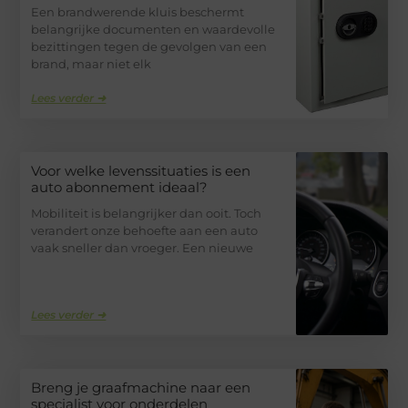
Een brandwerende kluis beschermt
belangrijke documenten en waardevolle
bezittingen tegen de gevolgen van een
brand, maar niet elk
Lees verder ➜
Voor welke levenssituaties is een
auto abonnement ideaal?
Mobiliteit is belangrijker dan ooit. Toch
verandert onze behoefte aan een auto
vaak sneller dan vroeger. Een nieuwe
Lees verder ➜
Breng je graafmachine naar een
specialist voor onderdelen