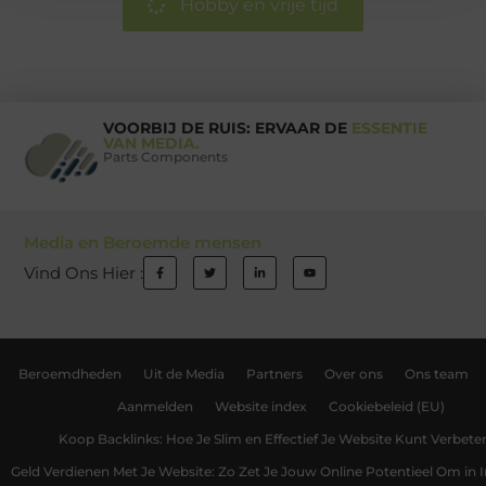
Hobby en vrije tijd
VOORBIJ DE RUIS: ERVAAR DE
ESSENTIE
VAN MEDIA.
Parts Components
Media en Beroemde mensen
Vind Ons Hier :
Beroemdheden
Uit de Media
Partners
Over ons
Ons team
Aanmelden
Website index
Cookiebeleid (EU)
Koop Backlinks: Hoe Je Slim en Effectief Je Website Kunt Verbete
Geld Verdienen Met Je Website: Zo Zet Je Jouw Online Potentieel Om in