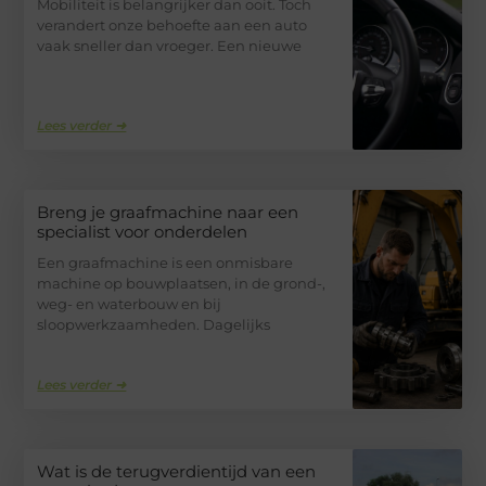
Mobiliteit is belangrijker dan ooit. Toch
verandert onze behoefte aan een auto
vaak sneller dan vroeger. Een nieuwe
Lees verder ➜
Breng je graafmachine naar een
specialist voor onderdelen
Een graafmachine is een onmisbare
machine op bouwplaatsen, in de grond-,
weg- en waterbouw en bij
sloopwerkzaamheden. Dagelijks
Lees verder ➜
Wat is de terugverdientijd van een