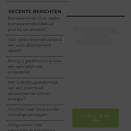
RECENTE BERICHTEN
Brandwerende kluis: welke
brandwerendheidsduur
Word Onderdeel
past bij uw situatie?
van Onze
Voor welke levenssituaties is
Community!
een auto abonnement
ideaal?
Registreer je vandaag
nog en begin met het
Breng je graafmachine naar
delen van jouw unieke
een specialist voor
perspectief. Jouw
onderdelen
woorden kunnen
informeren, inspireren,
Wat is de terugverdientijd
vermaken en verbinden
van een zwembad
– ze verdienen het om
verwarmen op zonne-
gehoord te worden!
energie?
Vluchten naar Ibiza zonder
onnodige omwegen
SCHRIJF JE NU
IN
Veilig wonen met
ijzerwaren in Antwerpen