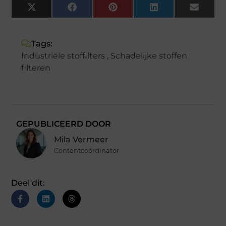
X
Facebook
Pinterest
LinkedIn
Email
(Twitter)
Tags:
Industriële stoffilters
,
Schadelijke stoffen
filteren
GEPUBLICEERD DOOR
Mila Vermeer
Contentcoördinator
Deel dit: