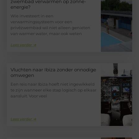
zwembad verwarmen op zonne-
energie?
Wie investeert in een
verwarmingssysteem voor een
privézwembad wil niet alleen genieten
van warmer water, maar ook weten
Lees verder ➜
Vluchten naar Ibiza zonder onnodige
omwegen
Een reis naar Ibiza hoeft niet ingewikkeld
te zijn wanneer elke stap logisch op elkaar
aansluit. Voor veel
Lees verder ➜