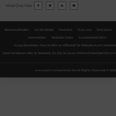
Vind Ons Hier :
Beroemdheden
Uit de Media
Partners
Over ons
Ons team
Aanmelden
Website index
Cookiebeleid (EU)
Koop Backlinks: Hoe Je Slim en Effectief Je Website Kunt Verbete
Geld Verdienen Met Je Website: Zo Zet Je Jouw Online Potentieel Om in
www.parts-components.be.
All Rights Reserved © 2025