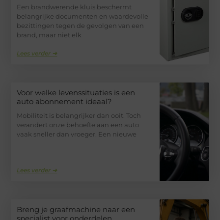
Een brandwerende kluis beschermt
belangrijke documenten en waardevolle
bezittingen tegen de gevolgen van een
brand, maar niet elk
Lees verder ➜
Voor welke levenssituaties is een
auto abonnement ideaal?
Mobiliteit is belangrijker dan ooit. Toch
verandert onze behoefte aan een auto
vaak sneller dan vroeger. Een nieuwe
Lees verder ➜
Breng je graafmachine naar een
specialist voor onderdelen