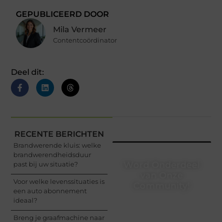
GEPUBLICEERD DOOR
Mila Vermeer
Contentcoördinator
Deel dit:
RECENTE BERICHTEN
Brandwerende kluis: welke
brandwerendheidsduur
Word Onderdeel
past bij uw situatie?
van Onze
Voor welke levenssituaties is
Community!
een auto abonnement
ideaal?
Registreer je vandaag
nog en begin met het
Breng je graafmachine naar