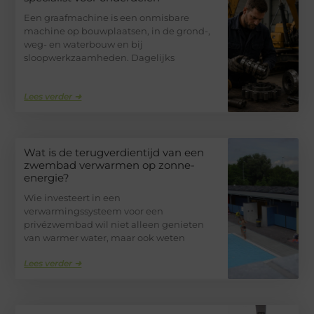
Een graafmachine is een onmisbare
machine op bouwplaatsen, in de grond-,
weg- en waterbouw en bij
sloopwerkzaamheden. Dagelijks
Lees verder ➜
Wat is de terugverdientijd van een
zwembad verwarmen op zonne-
energie?
Wie investeert in een
verwarmingssysteem voor een
privézwembad wil niet alleen genieten
van warmer water, maar ook weten
Lees verder ➜