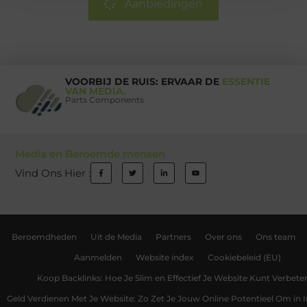
Aanbiedingen
VOORBIJ DE RUIS: ERVAAR DE
ESSENTIE
VAN MEDIA.
Parts Components
Media en Beroemde mensen
Vind Ons Hier :
Beroemdheden
Uit de Media
Partners
Over ons
Ons team
Aanmelden
Website index
Cookiebeleid (EU)
Koop Backlinks: Hoe Je Slim en Effectief Je Website Kunt Verbete
Geld Verdienen Met Je Website: Zo Zet Je Jouw Online Potentieel Om in