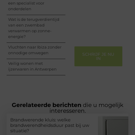
delen van jouw unieke
een specialist voor
perspectief. Jouw
onderdelen
woorden kunnen
informeren, inspireren,
Wat is de terugverdientijd
vermaken en verbinden
van een zwembad
– ze verdienen het om
verwarmen op zonne-
gehoord te worden!
energie?
Vluchten naar Ibiza zonder
onnodige omwegen
SCHRIJF JE NU
IN
Veilig wonen met
ijzerwaren in Antwerpen
Gerelateerde berichten
die u mogelijk
interesseren.
Brandwerende kluis: welke
brandwerendheidsduur past bij uw
situatie?