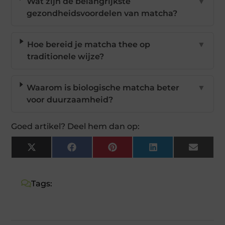
Wat zijn de belangrijkste
▼
gezondheidsvoordelen van matcha?
Hoe bereid je matcha thee op
▼
traditionele wijze?
Waarom is biologische matcha beter
▼
voor duurzaamheid?
Goed artikel? Deel hem dan op:
X
Facebook
Pinterest
LinkedIn
Email
(Twitter)
Tags: