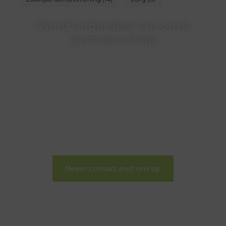
Word onderdeel van onze
gemeenschap
Wij zijn een veelzijdig blogplatform dat
toegankelijk is voor iedereen – of je nu een passie
hebt voor schrijven, lezen of beide. Onze algemene
blog biedt een podium voor diverse onderwerpen
en persoonlijke verhalen.
❝
Word onderdeel van onze community en
draag bij aan een inspirerende plek waar ideeën
tot leven komen en gedeeld worden.
❞
Neem contact met ons op