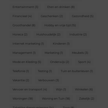
Entertainment
(3)
Eten en drinken
(8)
Financieel
(4)
Geschenken
(2)
Gezondheid
(5)
Groothandel
(8)
Hobby en vrije tijd
(15)
Horeca
(2)
Huishoudelijk
(2)
Industrie
(2)
Internet marketing
(1)
Kinderen
(1)
Management
(1)
Marketing
(1)
Meubels
(3)
Mode en Kleding
(5)
Onderwijs
(2)
Sport
(4)
Telefonie
(1)
Testing
(1)
Tuin en buitenleven
(1)
Vakantie
(2)
Verbouwen
(3)
Vervoer en transport
(4)
Wijn
(1)
Winkelen
(6)
Woningen
(18)
Woning en Tuin
(18)
Zakelijk
(2)
Zakelijke dienstverlening
(14)
Zorg
(8)