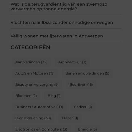
Wat is de terugverdientijd van een zwembad
verwarmen op zonne-energie?
Vluchten naar Ibiza zonder onnodige omwegen
Veilig wonen met ijzerwaren in Antwerpen
CATEGORIEËN
Aanbiedingen
(32)
Architectuur
(3)
Auto's en Motoren
(19)
Banen en opleidingen
(5)
Beauty en verzorging
(9)
Bedrijven
(16)
Bloemen
(2)
Blog
(1)
Business / Automotive
(119)
Cadeau
(1)
Dienstverlening
(38)
Dieren
(1)
Electronica en Computers
(3)
Energie
(3)