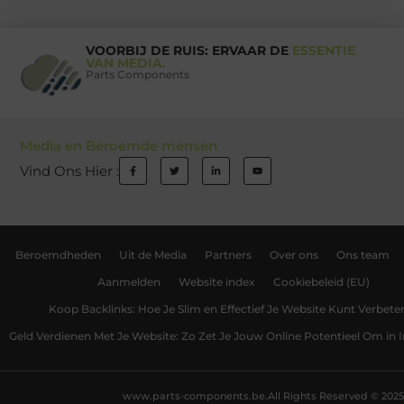
VOORBIJ DE RUIS: ERVAAR DE
ESSENTIE
VAN MEDIA.
Parts Components
Media en Beroemde mensen
Vind Ons Hier :
Beroemdheden
Uit de Media
Partners
Over ons
Ons team
Aanmelden
Website index
Cookiebeleid (EU)
Koop Backlinks: Hoe Je Slim en Effectief Je Website Kunt Verbete
Geld Verdienen Met Je Website: Zo Zet Je Jouw Online Potentieel Om in
www.parts-components.be.
All Rights Reserved © 2025