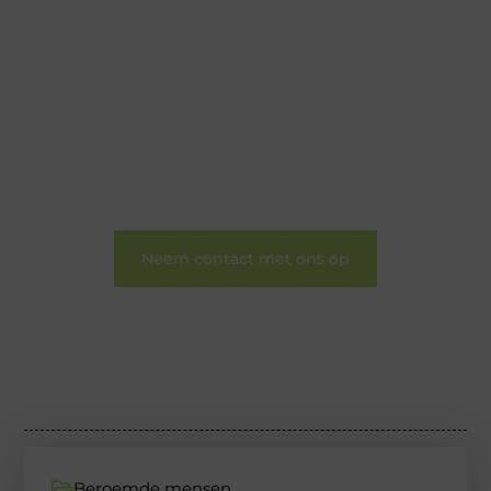
Wij zijn een veelzijdig blogplatform dat
toegankelijk is voor iedereen – of je nu een passie
hebt voor schrijven, lezen of beide. Onze algemene
blog biedt een podium voor diverse onderwerpen
en persoonlijke verhalen.
❝
Word onderdeel van onze community en
draag bij aan een inspirerende plek waar ideeën
tot leven komen en gedeeld worden.
❞
Neem contact met ons op
Beroemde mensen