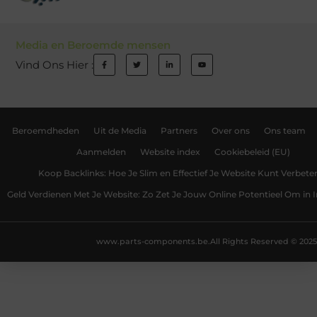
Media en Beroemde mensen
Vind Ons Hier :
Beroemdheden
Uit de Media
Partners
Over ons
Ons team
Aanmelden
Website index
Cookiebeleid (EU)
Koop Backlinks: Hoe Je Slim en Effectief Je Website Kunt Verbete
Geld Verdienen Met Je Website: Zo Zet Je Jouw Online Potentieel Om in
www.parts-components.be.
All Rights Reserved © 2025