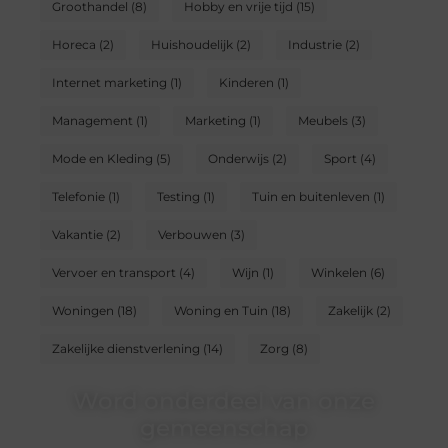
Groothandel
(8)
Hobby en vrije tijd
(15)
Horeca
(2)
Huishoudelijk
(2)
Industrie
(2)
Internet marketing
(1)
Kinderen
(1)
Management
(1)
Marketing
(1)
Meubels
(3)
Mode en Kleding
(5)
Onderwijs
(2)
Sport
(4)
Telefonie
(1)
Testing
(1)
Tuin en buitenleven
(1)
Vakantie
(2)
Verbouwen
(3)
Vervoer en transport
(4)
Wijn
(1)
Winkelen
(6)
Woningen
(18)
Woning en Tuin
(18)
Zakelijk
(2)
Zakelijke dienstverlening
(14)
Zorg
(8)
Word onderdeel van onze
gemeenschap