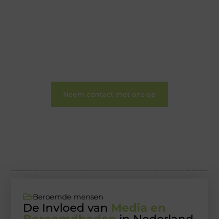
hebt voor schrijven, lezen of beide. Onze algemene
blog biedt een podium voor diverse onderwerpen
en persoonlijke verhalen.
❝
Word onderdeel van onze community en
draag bij aan een inspirerende plek waar ideeën
tot leven komen en gedeeld worden.
❞
Neem contact met ons op
Beroemde mensen
De Invloed van
Media en