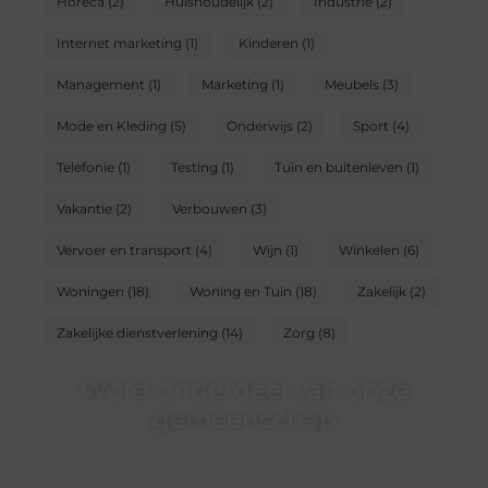
Horeca
(2)
Huishoudelijk
(2)
Industrie
(2)
Internet marketing
(1)
Kinderen
(1)
Management
(1)
Marketing
(1)
Meubels
(3)
Mode en Kleding
(5)
Onderwijs
(2)
Sport
(4)
Telefonie
(1)
Testing
(1)
Tuin en buitenleven
(1)
Vakantie
(2)
Verbouwen
(3)
Vervoer en transport
(4)
Wijn
(1)
Winkelen
(6)
Woningen
(18)
Woning en Tuin
(18)
Zakelijk
(2)
Zakelijke dienstverlening
(14)
Zorg
(8)
Word onderdeel van onze
gemeenschap
Wij zijn een veelzijdig blogplatform dat
toegankelijk is voor iedereen – of je nu een passie