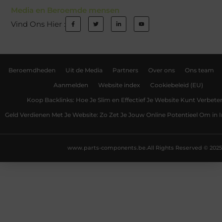
Media en Beroemde mensen
Vind Ons Hier :
Beroemdheden
Uit de Media
Partners
Over ons
Ons team
Aanmelden
Website index
Cookiebeleid (EU)
Koop Backlinks: Hoe Je Slim en Effectief Je Website Kunt Verbete
Geld Verdienen Met Je Website: Zo Zet Je Jouw Online Potentieel Om in
www.parts-components.be.
All Rights Reserved © 2025