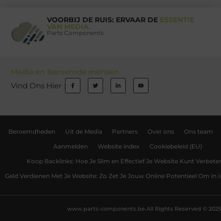
VOORBIJ DE RUIS: ERVAAR DE
ESSENTIE
VAN MEDIA.
Parts Components
Media en Beroemde mensen
Vind Ons Hier :
Beroemdheden
Uit de Media
Partners
Over ons
Ons team
Aanmelden
Website index
Cookiebeleid (EU)
Koop Backlinks: Hoe Je Slim en Effectief Je Website Kunt Verbete
Geld Verdienen Met Je Website: Zo Zet Je Jouw Online Potentieel Om in
www.parts-components.be.
All Rights Reserved © 2025