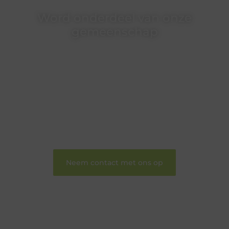
Word onderdeel van onze
gemeenschap
Wij zijn een veelzijdig blogplatform dat
toegankelijk is voor iedereen – of je nu een passie
hebt voor schrijven, lezen of beide. Onze algemene
blog biedt een podium voor diverse onderwerpen
en persoonlijke verhalen.
❝
Word onderdeel van onze community en
draag bij aan een inspirerende plek waar ideeën
tot leven komen en gedeeld worden.
❞
Neem contact met ons op