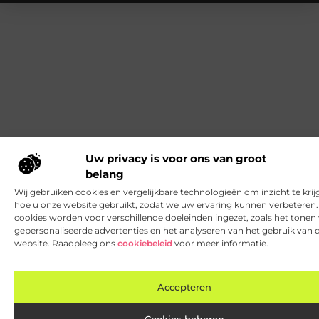
Uw privacy is voor ons van groot
belang
Wij gebruiken cookies en vergelijkbare technologieën om inzicht te krij
hoe u onze website gebruikt, zodat we uw ervaring kunnen verbeteren
cookies worden voor verschillende doeleinden ingezet, zoals het tonen
gepersonaliseerde advertenties en het analyseren van het gebruik van 
website. Raadpleeg ons
cookiebeleid
voor meer informatie.
Accepteren
Cookies beheren