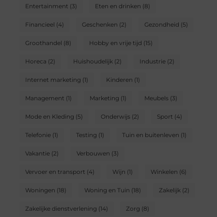
Entertainment
(3)
Eten en drinken
(8)
Financieel
(4)
Geschenken
(2)
Gezondheid
(5)
Groothandel
(8)
Hobby en vrije tijd
(15)
Horeca
(2)
Huishoudelijk
(2)
Industrie
(2)
Internet marketing
(1)
Kinderen
(1)
Management
(1)
Marketing
(1)
Meubels
(3)
Mode en Kleding
(5)
Onderwijs
(2)
Sport
(4)
Telefonie
(1)
Testing
(1)
Tuin en buitenleven
(1)
Vakantie
(2)
Verbouwen
(3)
Vervoer en transport
(4)
Wijn
(1)
Winkelen
(6)
Woningen
(18)
Woning en Tuin
(18)
Zakelijk
(2)
Zakelijke dienstverlening
(14)
Zorg
(8)