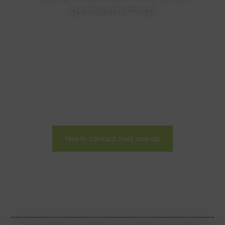
gemeenschap
Wij zijn een veelzijdig blogplatform dat
toegankelijk is voor iedereen – of je nu een passie
hebt voor schrijven, lezen of beide. Onze algemene
blog biedt een podium voor diverse onderwerpen
en persoonlijke verhalen.
❝
Word onderdeel van onze community en
draag bij aan een inspirerende plek waar ideeën
tot leven komen en gedeeld worden.
❞
Neem contact met ons op