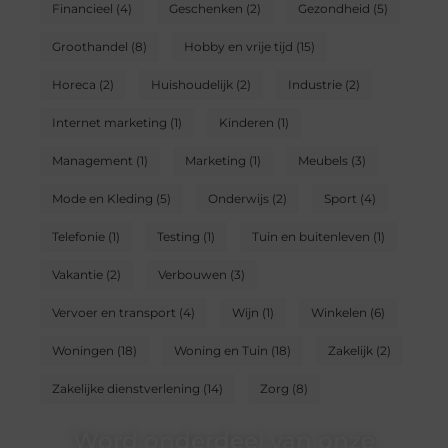
Financieel
(4)
Geschenken
(2)
Gezondheid
(5)
Groothandel
(8)
Hobby en vrije tijd
(15)
Horeca
(2)
Huishoudelijk
(2)
Industrie
(2)
Internet marketing
(1)
Kinderen
(1)
Management
(1)
Marketing
(1)
Meubels
(3)
Mode en Kleding
(5)
Onderwijs
(2)
Sport
(4)
Telefonie
(1)
Testing
(1)
Tuin en buitenleven
(1)
Vakantie
(2)
Verbouwen
(3)
Vervoer en transport
(4)
Wijn
(1)
Winkelen
(6)
Woningen
(18)
Woning en Tuin
(18)
Zakelijk
(2)
Zakelijke dienstverlening
(14)
Zorg
(8)
Word onderdeel van onze