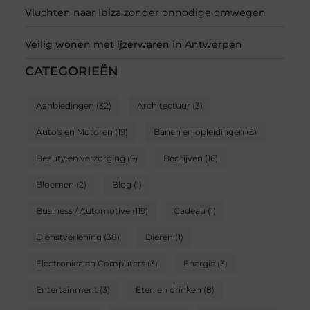
Vluchten naar Ibiza zonder onnodige omwegen
Veilig wonen met ijzerwaren in Antwerpen
CATEGORIEËN
Aanbiedingen
(32)
Architectuur
(3)
Auto's en Motoren
(19)
Banen en opleidingen
(5)
Beauty en verzorging
(9)
Bedrijven
(16)
Bloemen
(2)
Blog
(1)
Business / Automotive
(119)
Cadeau
(1)
Dienstverlening
(38)
Dieren
(1)
Electronica en Computers
(3)
Energie
(3)
Entertainment
(3)
Eten en drinken
(8)