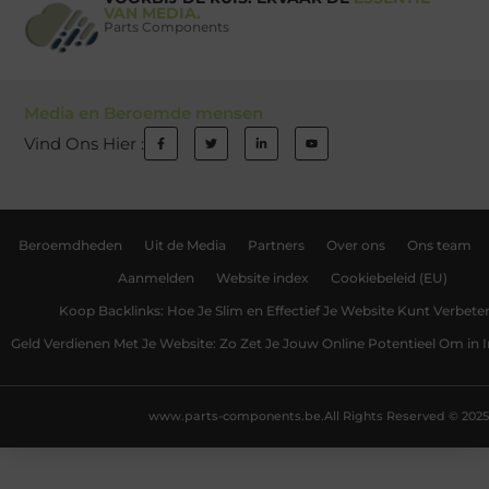
VAN MEDIA.
Parts Components
Media en Beroemde mensen
Vind Ons Hier :
Beroemdheden
Uit de Media
Partners
Over ons
Ons team
Aanmelden
Website index
Cookiebeleid (EU)
Koop Backlinks: Hoe Je Slim en Effectief Je Website Kunt Verbete
Geld Verdienen Met Je Website: Zo Zet Je Jouw Online Potentieel Om in
www.parts-components.be.
All Rights Reserved © 2025