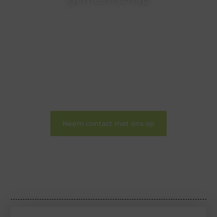
Wij zijn een veelzijdig blogplatform dat
toegankelijk is voor iedereen – of je nu een passie
hebt voor schrijven, lezen of beide. Onze algemene
blog biedt een podium voor diverse onderwerpen
en persoonlijke verhalen.
❝
Word onderdeel van onze community en
draag bij aan een inspirerende plek waar ideeën
tot leven komen en gedeeld worden.
❞
Neem contact met ons op