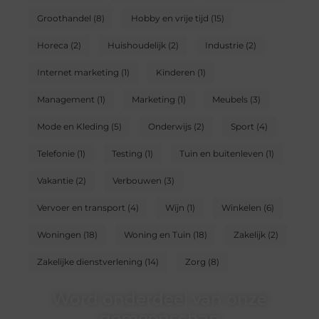
Groothandel
(8)
Hobby en vrije tijd
(15)
Horeca
(2)
Huishoudelijk
(2)
Industrie
(2)
Internet marketing
(1)
Kinderen
(1)
Management
(1)
Marketing
(1)
Meubels
(3)
Mode en Kleding
(5)
Onderwijs
(2)
Sport
(4)
Telefonie
(1)
Testing
(1)
Tuin en buitenleven
(1)
Vakantie
(2)
Verbouwen
(3)
Vervoer en transport
(4)
Wijn
(1)
Winkelen
(6)
Woningen
(18)
Woning en Tuin
(18)
Zakelijk
(2)
Zakelijke dienstverlening
(14)
Zorg
(8)
Word onderdeel van onze
gemeenschap