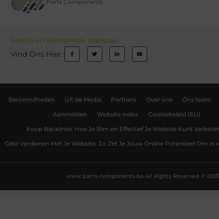
Parts Components
Media en Beroemde mensen
Vind Ons Hier :
Beroemdheden
Uit de Media
Partners
Over ons
Ons team
Aanmelden
Website index
Cookiebeleid (EU)
Koop Backlinks: Hoe Je Slim en Effectief Je Website Kunt Verbete
Geld Verdienen Met Je Website: Zo Zet Je Jouw Online Potentieel Om in
www.parts-components.be.
All Rights Reserved © 2025