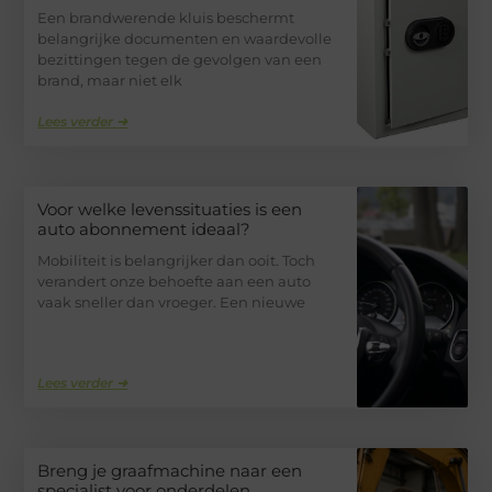
Een brandwerende kluis beschermt
belangrijke documenten en waardevolle
bezittingen tegen de gevolgen van een
brand, maar niet elk
Lees verder ➜
Voor welke levenssituaties is een
auto abonnement ideaal?
Mobiliteit is belangrijker dan ooit. Toch
verandert onze behoefte aan een auto
vaak sneller dan vroeger. Een nieuwe
Lees verder ➜
Breng je graafmachine naar een
specialist voor onderdelen