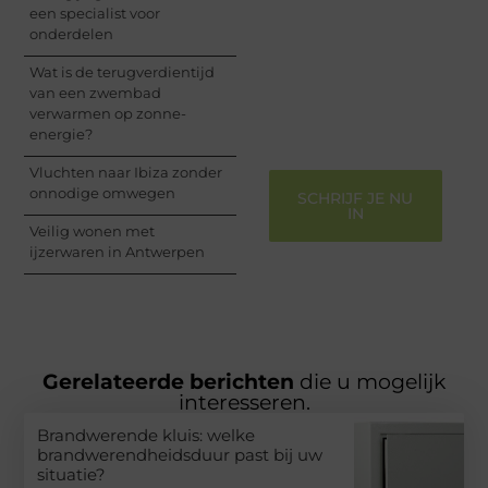
delen van jouw unieke
een specialist voor
perspectief. Jouw
onderdelen
woorden kunnen
informeren, inspireren,
Wat is de terugverdientijd
vermaken en verbinden
van een zwembad
– ze verdienen het om
verwarmen op zonne-
gehoord te worden!
energie?
Vluchten naar Ibiza zonder
onnodige omwegen
SCHRIJF JE NU
IN
Veilig wonen met
ijzerwaren in Antwerpen
Gerelateerde berichten
die u mogelijk
interesseren.
Brandwerende kluis: welke
brandwerendheidsduur past bij uw
situatie?