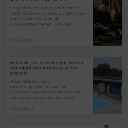
Een graafmachine is een onmisbare
machine op bouwplaatsen, in de grond-,
weg- en waterbouw en bij
sloopwerkzaamheden. Dagelijks
Lees verder ➜
Wat is de terugverdientijd van een
zwembad verwarmen op zonne-
energie?
Wie investeert in een
verwarmingssysteem voor een
privézwembad wil niet alleen genieten
van warmer water, maar ook weten
Lees verder ➜