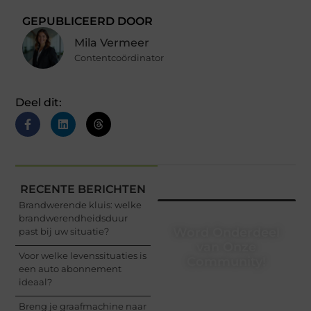
GEPUBLICEERD DOOR
Mila Vermeer
Contentcoördinator
Deel dit:
RECENTE BERICHTEN
Brandwerende kluis: welke
brandwerendheidsduur
Word Onderdeel
past bij uw situatie?
van Onze
Voor welke levenssituaties is
Community!
een auto abonnement
ideaal?
Registreer je vandaag
nog en begin met het
Breng je graafmachine naar