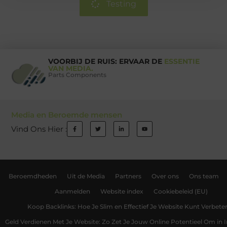
Testing
VOORBIJ DE RUIS: ERVAAR DE
ESSENTIE
VAN MEDIA.
Parts Components
Media en Beroemde mensen
Vind Ons Hier :
Beroemdheden
Uit de Media
Partners
Over ons
Ons team
Aanmelden
Website index
Cookiebeleid (EU)
Koop Backlinks: Hoe Je Slim en Effectief Je Website Kunt Verbete
Geld Verdienen Met Je Website: Zo Zet Je Jouw Online Potentieel Om in