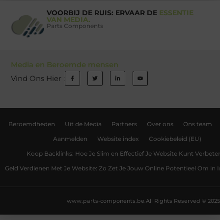
VOORBIJ DE RUIS: ERVAAR DE
ESSENTIE
VAN MEDIA.
Parts Components
Media en Beroemde mensen
Vind Ons Hier :
Beroemdheden
Uit de Media
Partners
Over ons
Ons team
Aanmelden
Website index
Cookiebeleid (EU)
Koop Backlinks: Hoe Je Slim en Effectief Je Website Kunt Verbete
Geld Verdienen Met Je Website: Zo Zet Je Jouw Online Potentieel Om in
www.parts-components.be.
All Rights Reserved © 2025