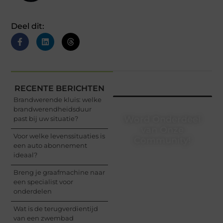
Deel dit:
RECENTE BERICHTEN
Brandwerende kluis: welke
brandwerendheidsduur
Word Onderdeel
past bij uw situatie?
van Onze
Voor welke levenssituaties is
Community!
een auto abonnement
ideaal?
Registreer je vandaag
nog en begin met het
Breng je graafmachine naar
delen van jouw unieke
een specialist voor
perspectief. Jouw
onderdelen
woorden kunnen
informeren, inspireren,
Wat is de terugverdientijd
vermaken en verbinden
van een zwembad