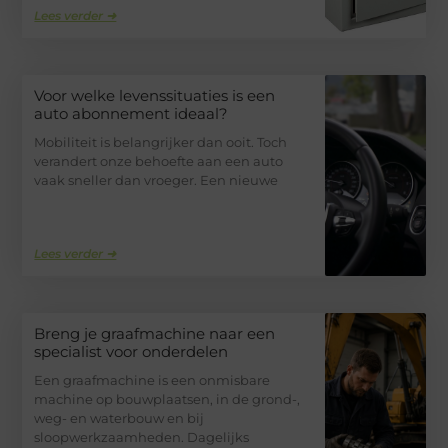
Lees verder ➜
Voor welke levenssituaties is een
auto abonnement ideaal?
Mobiliteit is belangrijker dan ooit. Toch
verandert onze behoefte aan een auto
vaak sneller dan vroeger. Een nieuwe
Lees verder ➜
Breng je graafmachine naar een
specialist voor onderdelen
Een graafmachine is een onmisbare
machine op bouwplaatsen, in de grond-,
weg- en waterbouw en bij
sloopwerkzaamheden. Dagelijks