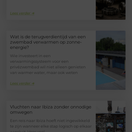
Lees verder ➜
Wat is de terugverdientijd van een
zwembad verwarmen op zonne-
energie?
Wie investeert in een
verwarmingssysteem voor een
privézwembad wil niet alleen genieten
van warmer water, maar ook weten
Lees verder ➜
Vluchten naar Ibiza zonder onnodige
omwegen
Een reis naar Ibiza hoeft niet ingewikkeld
te zijn wanneer elke stap logisch op elkaar
aansluit. Voor veel