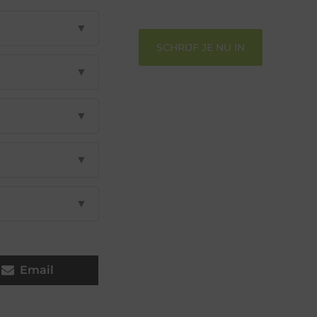
gehoord te worden!
▼
SCHRIJF JE NU IN
▼
▼
▼
▼
Email