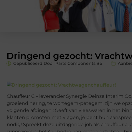
Dringend gezocht: Vracht
Gepubliceerd Door Parts Components.Be
Aanbi
Chauffeur C – leverancier Synergie Deinze Interi
groeiend nering, te wortegem-petegem, zijn we opzoe
volgende afdingen ; Geeft van vleeswaren in het bin
klanten promoten met vragen, je bent hun aanspreekp
nodig! Spreekt deze uitdagende job als chauffeur c jo
synergiejobs. be! Aanbod je kan meteen stichten bin