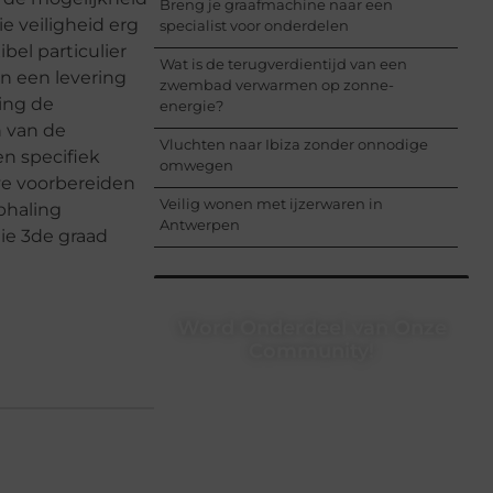
Breng je graafmachine naar een
e veiligheid erg
specialist voor onderdelen
bel particulier
Wat is de terugverdientijd van een
van een levering
zwembad verwarmen op zonne-
ring de
energie?
n van de
Vluchten naar Ibiza zonder onnodige
en specifiek
omwegen
ave voorbereiden
Veilig wonen met ijzerwaren in
phaling
Antwerpen
tie 3de graad
Word Onderdeel van Onze
Community!
Registreer je vandaag nog en begin
met het delen van jouw unieke
perspectief. Jouw woorden kunnen
informeren, inspireren, vermaken en
verbinden – ze verdienen het om