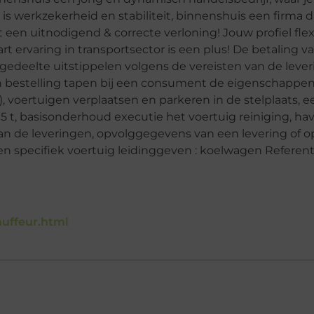
s werkzekerheid en stabiliteit, binnenshuis een firma di
 een uitnodigend & correcte verloning! Jouw profiel flexi
kaart ervaring in transportsector is een plus! De betaling 
gedeelte uitstippelen volgens de vereisten van de leve
, een bestelling tapen bij een consument de eigenschappe
), voertuigen verplaatsen en parkeren in de stelplaats, e
 5 t, basisonderhoud executie het voertuig reiniging, h
van de leveringen, opvolggegevens van een levering of o
), een specifiek voertuig leidinggeven : koelwagen Referen
uffeur.html