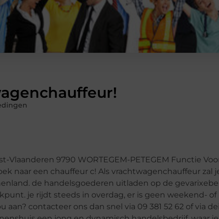
wagenchauffeur!
edingen
m Oost-Vlaanderen 9790 WORTEGEM-PETEGEM Functie Voo
k naar een chauffeur c! Als vrachtwagenchauffeur zal je
nenland. de handelsgoederen uitladen op de gevarixeber
unt. je rijdt steeds in overdag, er is geen weekend- o
u aan? contacteer ons dan snel via 09 381 52 62 of via d
nenshuis een jong en dynamisch handelsbedrijf, waar j