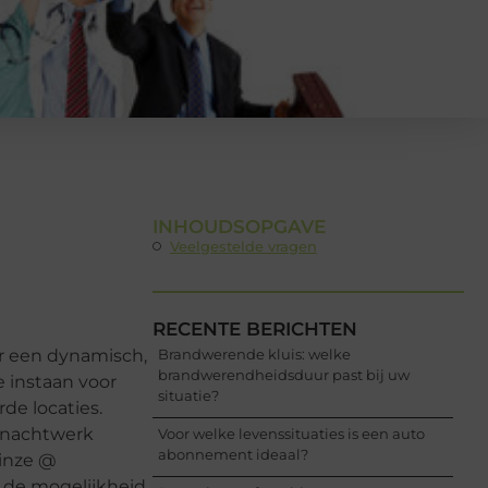
INHOUDSOPGAVE
Veelgestelde vragen
RECENTE BERICHTEN
r een dynamisch,
Brandwerende kluis: welke
brandwerendheidsduur past bij uw
 instaan voor
situatie?
de locaties.
f nachtwerk
Voor welke levenssituaties is een auto
abonnement ideaal?
einze @
e de mogelijkheid