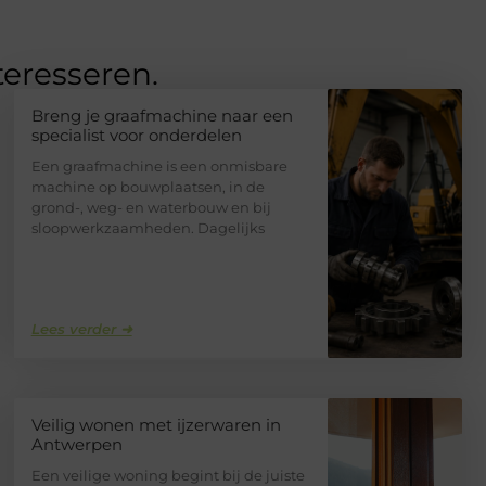
teresseren.
Breng je graafmachine naar een
specialist voor onderdelen
Een graafmachine is een onmisbare
machine op bouwplaatsen, in de
grond-, weg- en waterbouw en bij
sloopwerkzaamheden. Dagelijks
Lees verder ➜
Veilig wonen met ijzerwaren in
Antwerpen
Een veilige woning begint bij de juiste