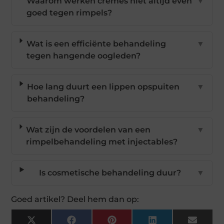
Waarom werken crèmes niet altijd even
▼
goed tegen rimpels?
Wat is een efficiënte behandeling
▼
tegen hangende oogleden?
Hoe lang duurt een lippen opspuiten
▼
behandeling?
Wat zijn de voordelen van een
▼
rimpelbehandeling met injectables?
Is cosmetische behandeling duur?
▼
Goed artikel? Deel hem dan op:
X
Facebook
Pinterest
LinkedIn
Email