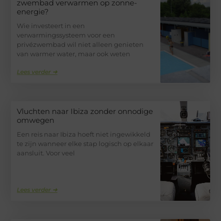
zwembad verwarmen op zonne-
energie?
Wie investeert in een
verwarmingssysteem voor een
privézwembad wil niet alleen genieten
van warmer water, maar ook weten
Lees verder ➜
Vluchten naar Ibiza zonder onnodige
omwegen
Een reis naar Ibiza hoeft niet ingewikkeld
te zijn wanneer elke stap logisch op elkaar
aansluit. Voor veel
Lees verder ➜