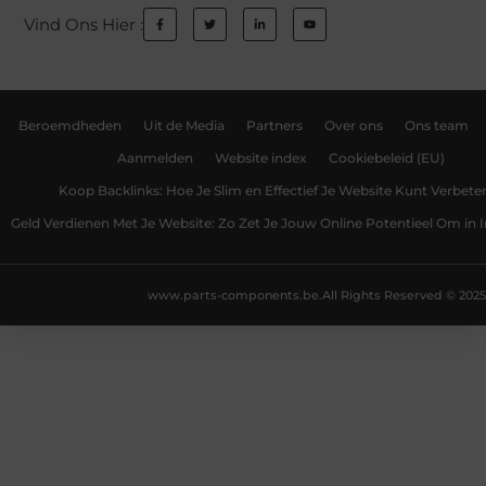
Vind Ons Hier :
Beroemdheden
Uit de Media
Partners
Over ons
Ons team
Aanmelden
Website index
Cookiebeleid (EU)
Koop Backlinks: Hoe Je Slim en Effectief Je Website Kunt Verbete
Geld Verdienen Met Je Website: Zo Zet Je Jouw Online Potentieel Om in
www.parts-components.be.
All Rights Reserved © 2025