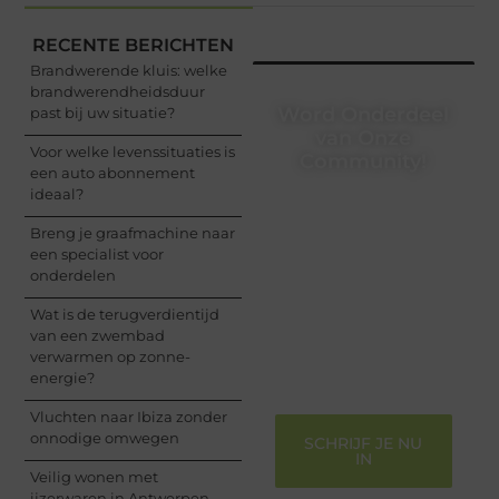
RECENTE BERICHTEN
Brandwerende kluis: welke
brandwerendheidsduur
Word Onderdeel
past bij uw situatie?
van Onze
Voor welke levenssituaties is
Community!
een auto abonnement
ideaal?
Registreer je vandaag
nog en begin met het
Breng je graafmachine naar
delen van jouw unieke
een specialist voor
perspectief. Jouw
onderdelen
woorden kunnen
informeren, inspireren,
Wat is de terugverdientijd
vermaken en verbinden
van een zwembad
– ze verdienen het om
verwarmen op zonne-
gehoord te worden!
energie?
Vluchten naar Ibiza zonder
onnodige omwegen
SCHRIJF JE NU
IN
Veilig wonen met
ijzerwaren in Antwerpen