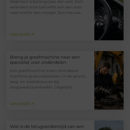
Mobiliteit is belangrijker dan ooit. Toch
verandert onze behoefte aan een auto
vaak sneller dan vroeger. Een nieuwe
Lees verder ➜
Breng je graafmachine naar een
specialist voor onderdelen
Een graafmachine is een onmisbare
machine op bouwplaatsen, in de grond-,
weg- en waterbouw en bij
sloopwerkzaamheden. Dagelijks
Lees verder ➜
Wat is de terugverdientijd van een