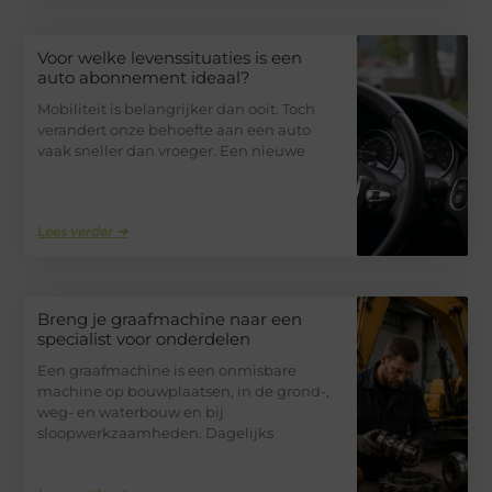
Voor welke levenssituaties is een
auto abonnement ideaal?
Mobiliteit is belangrijker dan ooit. Toch
verandert onze behoefte aan een auto
vaak sneller dan vroeger. Een nieuwe
Lees verder ➜
Breng je graafmachine naar een
specialist voor onderdelen
Een graafmachine is een onmisbare
machine op bouwplaatsen, in de grond-,
weg- en waterbouw en bij
sloopwerkzaamheden. Dagelijks