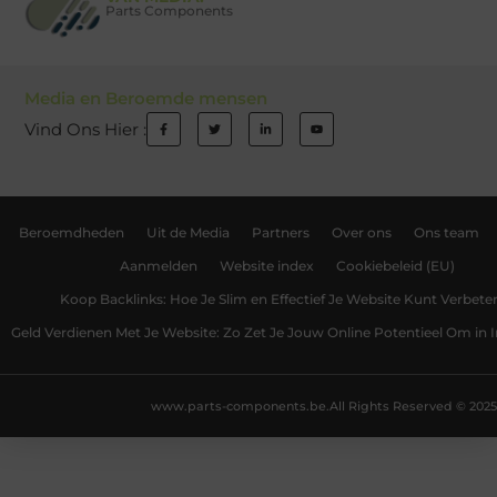
Parts Components
Media en Beroemde mensen
Vind Ons Hier :
Beroemdheden
Uit de Media
Partners
Over ons
Ons team
Aanmelden
Website index
Cookiebeleid (EU)
Koop Backlinks: Hoe Je Slim en Effectief Je Website Kunt Verbete
Geld Verdienen Met Je Website: Zo Zet Je Jouw Online Potentieel Om in
www.parts-components.be.
All Rights Reserved © 2025