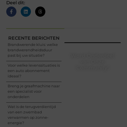
Deel dit:
RECENTE BERICHTEN
Brandwerende kluis: welke
brandwerendheidsduur
Word Onderdeel
past bij uw situatie?
van Onze
Voor welke levenssituaties is
Community!
een auto abonnement
ideaal?
Registreer je vandaag
nog en begin met het
Breng je graafmachine naar
delen van jouw unieke
een specialist voor
perspectief. Jouw
onderdelen
woorden kunnen
informeren, inspireren,
Wat is de terugverdientijd
vermaken en verbinden
van een zwembad
– ze verdienen het om
verwarmen op zonne-
gehoord te worden!
energie?