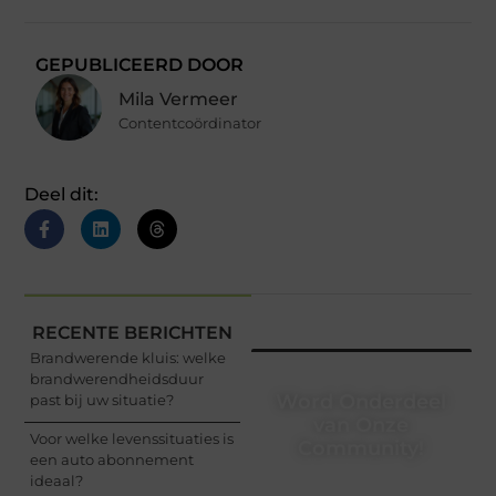
GEPUBLICEERD DOOR
Mila Vermeer
Contentcoördinator
Deel dit:
RECENTE BERICHTEN
Brandwerende kluis: welke
brandwerendheidsduur
Word Onderdeel
past bij uw situatie?
van Onze
Voor welke levenssituaties is
Community!
een auto abonnement
ideaal?
Registreer je vandaag