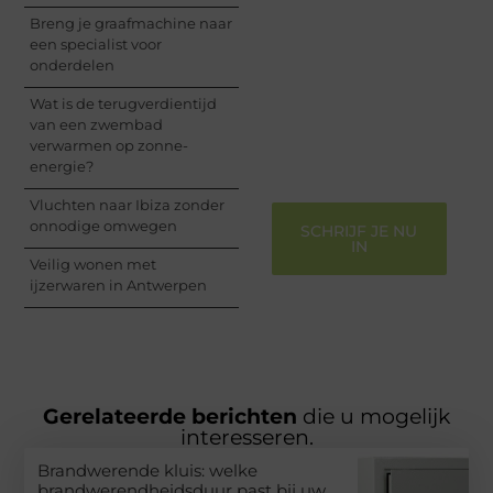
nog en begin met het
Breng je graafmachine naar
delen van jouw unieke
een specialist voor
perspectief. Jouw
onderdelen
woorden kunnen
informeren, inspireren,
Wat is de terugverdientijd
vermaken en verbinden
van een zwembad
– ze verdienen het om
verwarmen op zonne-
gehoord te worden!
energie?
Vluchten naar Ibiza zonder
onnodige omwegen
SCHRIJF JE NU
IN
Veilig wonen met
ijzerwaren in Antwerpen
Gerelateerde berichten
die u mogelijk
interesseren.
Brandwerende kluis: welke
brandwerendheidsduur past bij uw