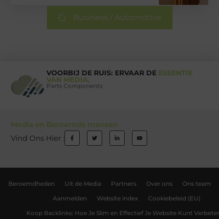
Business / Automotive
VOORBIJ DE RUIS: ERVAAR DE
ESSENTIE
VAN MEDIA.
Parts Components
Media en Beroemde mensen
Vind Ons Hier :
Beroemdheden
Uit de Media
Partners
Over ons
Ons team
Aanmelden
Website index
Cookiebeleid (EU)
Koop Backlinks: Hoe Je Slim en Effectief Je Website Kunt Verbete