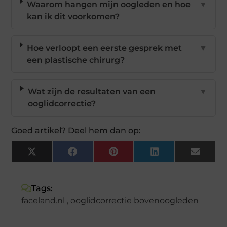
Waarom hangen mijn oogleden en hoe
▼
kan ik dit voorkomen?
Hoe verloopt een eerste gesprek met
▼
een plastische chirurg?
Wat zijn de resultaten van een
▼
ooglidcorrectie?
Goed artikel? Deel hem dan op:
X
Facebook
Pinterest
LinkedIn
Email
(Twitter)
Tags:
faceland.nl
,
ooglidcorrectie bovenoogleden