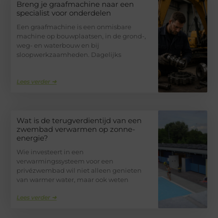
Breng je graafmachine naar een
specialist voor onderdelen
Een graafmachine is een onmisbare
machine op bouwplaatsen, in de grond-,
weg- en waterbouw en bij
sloopwerkzaamheden. Dagelijks
Lees verder ➜
Wat is de terugverdientijd van een
zwembad verwarmen op zonne-
energie?
Wie investeert in een
verwarmingssysteem voor een
privézwembad wil niet alleen genieten
van warmer water, maar ook weten
Lees verder ➜