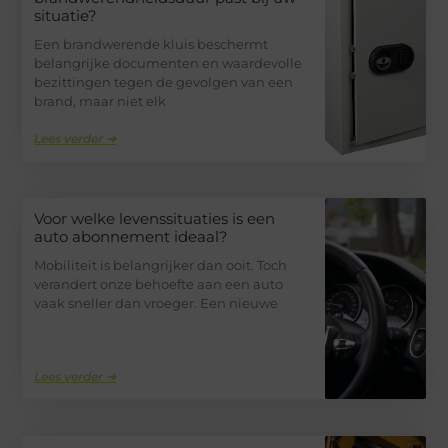
situatie?
Een brandwerende kluis beschermt
belangrijke documenten en waardevolle
bezittingen tegen de gevolgen van een
brand, maar niet elk
Lees verder ➜
Voor welke levenssituaties is een
auto abonnement ideaal?
Mobiliteit is belangrijker dan ooit. Toch
verandert onze behoefte aan een auto
vaak sneller dan vroeger. Een nieuwe
Lees verder ➜